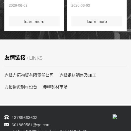
夏季高峰前耗尽
2026-06-03
2026-06-03
国际煤炭投资创14
年新高
learn more
learn more
友情链接
/ LINKS
赤峰力拓物资有限责任公司
赤峰钢材销售及加工
力拓物资钢材设备
赤峰钢材市场
13789663602
601889581@qq.com