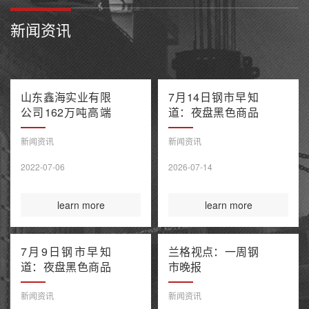
新闻资讯
山东鑫海实业有限
7月14日钢市早知
公司162万吨高端
道：夜盘黑色商品
不锈钢项目产能置
多数收跌 阿联酋
换方案公示
油轮在霍尔木兹海
新闻资讯
新闻资讯
峡遭袭1死8伤 布
2022-07-06
2026-07-14
伦特原油涨超9%
learn more
learn more
7月9日钢市早知
兰格视点：一周钢
道：夜盘黑色商品
市晚报
整体收涨 原油大
涨引爆全球债市抛
新闻资讯
新闻资讯