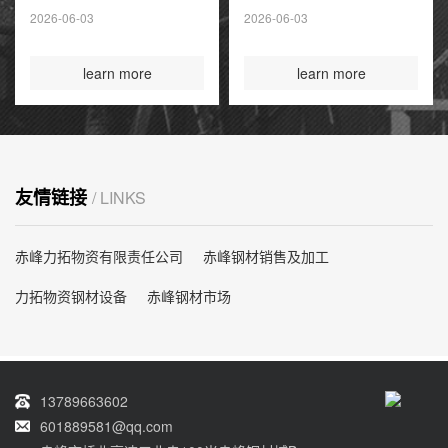
夏季高峰前耗尽
2026-06-03
2026-06-03
国际煤炭投资创14
年新高
learn more
learn more
友情链接
/ LINKS
赤峰力拓物资有限责任公司
赤峰钢材销售及加工
力拓物资钢材设备
赤峰钢材市场
13789663602
601889581@qq.com