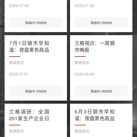
售潮 美伊谅解备
2026-07-09
2026-07-06
忘录“已终结”
learn more
learn more
7月1日钢市早知
兰格视点：一周钢
道：夜盘黑色商品
市晚报
窄幅波动 上半年
百强房企销售额降
新闻资讯
新闻资讯
幅继续收窄 欧盟
2026-07-01
2026-06-06
钢铁保障新规今起
正式执行
learn more
learn more
兰格调研：全国
6月3日钢市早知
201家生产企业日
道：夜盘黑色商品
均铁水产量环比上
多数收涨 IEA警告
升（6月3日）
全球石油库存或于
新闻资讯
新闻资讯