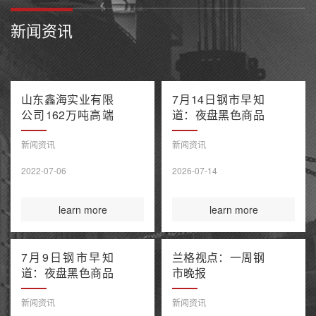
新闻资讯
山东鑫海实业有限
7月14日钢市早知
公司162万吨高端
道：夜盘黑色商品
不锈钢项目产能置
多数收跌 阿联酋
换方案公示
油轮在霍尔木兹海
新闻资讯
新闻资讯
峡遭袭1死8伤 布
2022-07-06
2026-07-14
伦特原油涨超9%
learn more
learn more
7月9日钢市早知
兰格视点：一周钢
道：夜盘黑色商品
市晚报
整体收涨 原油大
涨引爆全球债市抛
新闻资讯
新闻资讯