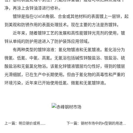
净，再涂上含锌油漆进行修补。
镀锌是指在Q345B角钢、合金或其他材料的表面镀上一层锌，起
到美观和防锈作用的表面处理技术。现在主要的方法是热镀锌。
近年来，随着镀锌工艺的发展和高性能镀锌光亮剂的使用，镀
锌从单纯的防护用途进入了防护装饰应用领域。
有两种类型的镀锌溶液：氰化物镀液和无氰镀液。氰化浴分为
微氰、低氰、中氰、高氰。无氰浴包括碱性锌酸盐浴、铵盐浴、硫
酸盐浴和无氨氯化物浴。该氰化锌镀液镀层均匀性好，得到的镀层
光滑细腻，已在生产中长期使用。但由于氰化物的高毒性和严重的
环境污染，近年来已开始使用低氰、微氰和无氰镀锌液。
上一篇：
明日钢价或将......
下一篇：
钢材市场中的H型钢的用途特点