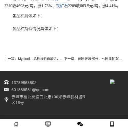
2210收4698元/吨，涨1.78%；
铁矿石
2209收863.5元/吨，涨4.41%。
各品种具体如下：
各品种持仓情况具体如下：
上一篇：
Mysteel：总规模近600亿，39个涉铝项目开始招商
下一篇：
德国环境部长：七国集团就逐步淘汰煤炭发电达成协议
13789663602
601889581@qq.com
赤峰市桥北高速口北走100米赤峰钢材城B
区16号
Copyright © 2022 赤峰力拓物资有限责任公司 All Rights Reserved.
蒙ICP备
2022000199号-1
XML地图