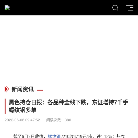
MENU
新闻资讯
新闻资讯
黑色持仓日报：各品种全线下跌，东证增持7千手
螺纹钢多单
2022-06-08 09:47:52
阅读次数：380
截至6月7日收盘，
螺纹钢
2210收4719元/吨，跌1.15%；热卷