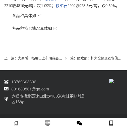
2210收4810元/吨，跌1.09%；
铁矿石
2209收928.5元/吨，跌0.59%。
各品种具体如下：
各品种持仓情况具体如下：
上一篇：
大商所：拓展已上市期货品种均价结算现金合约，加快指数衍生品研发
下一篇：
财政部：扩大全额退还增值税留抵税额政策行业范围
13789663602
601889581@qq.com
赤峰市桥北高速口北走100米赤峰钢材城B
区16号
Copyright © 2022 赤峰力拓物资有限责任公司 All Rights Reserved.
蒙ICP备
2022000199号-1
XML地图