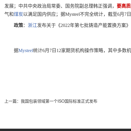
发展；中共中央政治局常委、国务院副总理韩正强调，
要高质
气和
煤炭
以满足国内供应；据
Mysteel
不完全统计，截至6月7
政策
：
浙江
发布关于《2022年第七批铸造产能置换方案
据
Mysteel
统计6月7日12家期货机构操作策略，其中多
上一篇：
我国包装领域第一个ISO国际标准正式发布