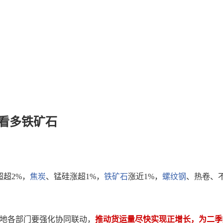
看多铁矿石
超超2%，
焦炭
、锰硅涨超1%，
铁矿石
涨近1%，
螺纹钢
、热卷、
地各部门要强化协同联动，
推动货运量尽快实现正增长，为二季