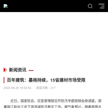
MENU
新闻资讯
新闻资讯
百年建筑：暴雨持续，15省建材市场受限
2022-06-20 16:52:54
阅读次数：317
近日，国家防总、应急管理部召开防汛专题视频会商调度，部
署珠江和长江中下游流域防汛救灾工作。据气象预计，随着雨带北