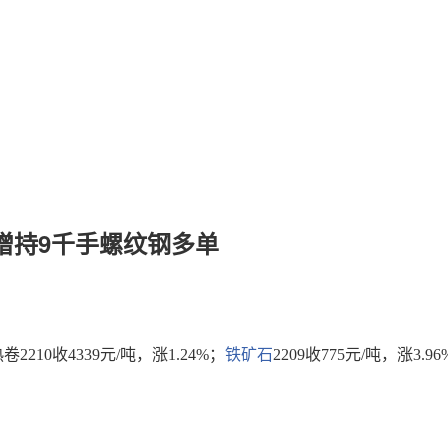
安增持9千手螺纹钢多单
热卷2210收4339元/吨，涨1.24%；
铁矿石
2209收775元/吨，涨3.9