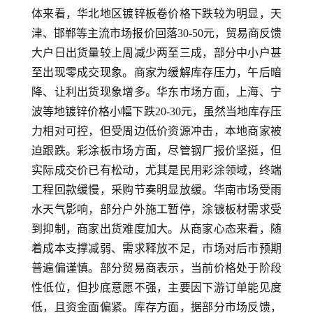
体来看，华北地区镀锌板卷价格下跌较为明显，天
津、邯郸等主流市场报价回落30-50元，贸易商反馈
大户日出货量较上周减少两至三成，部分中小户甚
至出现零成交现象。商家为缓解库存压力，午后暗
降、让利出货现象增多。华东市场方面，上海、宁
波等地镀锌价格小幅下跌20-30元，虽然当地库存压
力相对可控，但受周边低价资源冲击，本地商家被
迫跟跌。彩涂板市场方面，尽管钢厂报价坚挺，但
实际成交价已有松动，尤其是民用彩涂领域，终端
工程回款缓慢，采购节奏明显放缓。华南市场受雨
水天气影响，部分户外施工暂停，涂镀板材需求受
到抑制，商家出货难度加大。从商家心态来看，随
着成本支撑减弱、需求释放不足，市场对后市预期
普遍偏谨慎。部分贸易商表示，当前价格处于阶段
性低位，但抄底意愿不强，主要因下游订单能见度
低，且资金面偏紧。库存方面，据部分市场反馈，