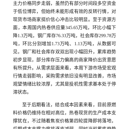
主力价格同步走弱，虽然仍有部分时间段多空资金
于低位博弈，但始终未能形成有效的反转行情，对
现货市场商家挺价信心冲击比较明显。至于资源方
面，本周国内热卷供应量345.65万吨，环比小幅下
降1.3万吨，钢厂库存76.33万吨，社会库存299.78万
吨，环比分别增加1.73万吨、1.13万吨，从数据可
见，钢厂和社会库存双双出现小幅回升，累库趋势
初步显现，部分库存压力偏高的商家降价出货意愿
有所提升。从需求层面来看，本周下游市场受宏观
行情走弱影响，采购需求依旧没有明显改善，市场
观望情绪比较浓厚，尤其是投机性需求基本处于停
滞状态。
至于后期看法，结合成本因素来看，目前原燃
料价格仍维持在相对高位，热卷现货的生产成本支
撑犹在，不过随着焦炭价格第四轮提降即将落地，
后期成本支撑力度将逐步减弱，同时当前累库趋势