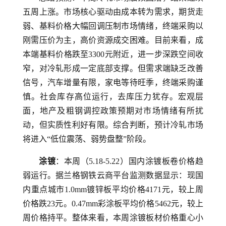
五周上涨。市场核心驱动由成本转为需求，期货走
弱、基料价格大幅回调压制市场情绪，终端采购以
刚需压价为主，高价资源成交困难。目前来看，成
本端基料价格跌至3300元附近，进一步深跌空间收
窄，对冷轧形成一定底部支撑。但需求端缺乏改善
信号，汽车增量有限，家电等待旺季，终端采购谨
慎。社会库存高位运行，去库压力犹存。宏观层
面，地产及粗钢调控政策预期对市场情绪有所扰
动，但实质性利好有限。综合判断，预计冷轧市场
将进入“低位震荡、弱势盘整”阶段。
涂镀
：本周（5.18-5.22）国内涂镀板卷价格趋
弱运行。据兰格钢铁云商平台监测数据显示：现国
内重点城市1.0mm镀锌板平均价格4171元，较上周
价格跌23元。0.47mm彩涂板平均价格5462元，较上
周价格持平。整体来看，本周涂镀板材价格重心小