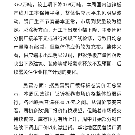
3.62万吨，较上期下降0.08万吨。本周国内镀锌板
产线开工率保持平稳，整体供应水平未见明显波
动，钢厂生产节奏基本正常，市场到货量较为稳
定。彩涂板方面，开工率出现小幅下降，主要因部
分钢厂接单不足或进行常规产线检修，导致日均总
产量略有缩减，但整体供应仍较为充裕。整体来
看，供应端未出现明显过剩，但彩涂板产量回落反
映出下游建筑、装修等领域需求释放不及预期，后
续需关注企业排产计划的变化。
民营方面：据民营钢厂镀锌板卷调价汇总显
示，本周民营钢厂镀锌板卷市场价格整体趋弱运
行，各地跌幅普遍在30-70元之间。从调价节奏来
看，周初多数钢厂报价持稳观望，但随着市场成交
持续偏淡，库存压力有所上升，周中开始部分钢厂
陆续下调出厂价以刺激出货。华北地区民营钢厂调