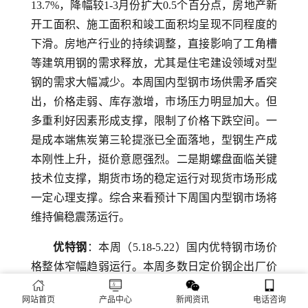
13.7%，降幅较1-3月份扩大0.5个百分点，房地产新
开工面积、施工面积和竣工面积均呈现不同程度的
下滑。房地产行业的持续调整，直接影响了工角槽
等建筑用钢的需求释放，尤其是住宅建设领域对型
钢的需求大幅减少。本周国内型钢市场供需矛盾突
出，价格走弱、库存激增，市场压力明显加大。但
多重利好因素形成支撑，限制了价格下跌空间。一
是成本端焦炭第三轮提涨已全面落地，型钢生产成
本刚性上升，挺价意愿强烈。二是期螺盘面临关键
技术位支撑，期货市场的稳定运行对现货市场形成
一定心理支撑。综合来看预计下周国内型钢市场将
维持偏稳震荡运行。
优特钢
：本周（5.18-5.22）国内优特钢市场价
格整体窄幅趋弱运行。本周多数日定价钢企出厂价
格较上周稳中趋弱：常州东方优特钢出厂价格较上
网站首页
产品中心
新闻资讯
电话咨询
周持稳，现45#碳结钢出厂3830元；杭钢优特钢日