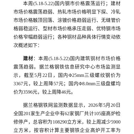
本周(5.18-5.22)国内钢市价格震荡运行；建材
市场价格震荡趋弱、热轧市场价格明显下探、冷轧
市场价格触顶回落、涂镀价格趋弱运行、无缝管价
格弱稳运行、型材市场价格承压走弱、优特钢市场
价格窄幅趋弱运行；各种
钢材
品种具体行情变动依
次概述如下：
建材
：本周(5.18-5.22)国内建筑
钢材市场
价格
震荡趋弱。据兰格钢铁信息研究中心市场监测显
示，截至5月22日，国内Φ25mm三级螺纹钢价为
3367元，较上周降57元；国内Φ8.0mm三级盘螺均
价为3596元，较上周降46元。
据兰格钢铁网监测数据显示，2026年5月20日
全国201家生产企业中有62家钢厂共计105座高炉检
修停产，总容积为108290立方米，较上周减少5900
立方米，按容积计算主要钢铁企业高炉开工率为