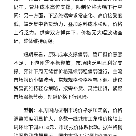
仍在，管坯成本高位支撑，限制价格大幅下行空
间；另一方面，下游终端需求常态化、高价接受度
低，缺乏集中备货动力，叠加原料成本松动，价格
上行乏力。供需双方博弈下，价格无大幅波动基
础，整体维持弱稳。
短期来看，原料成本支撑偏弱，管厂挺价意愿
不足，下游刚需平稳释放，市场缺乏明显利好支
撑。预计下周无缝管价格延续弱稳偏弱运行，主流
市场报价小幅波动，常规规格价格窄幅下调。建议
贸易商维持轻仓策略，按需补货、灵活出货，紧跟
市场弱稳节奏，规避价格下行风险。
型钢
：本周国内型钢市场价格承压走弱，价格
调整幅度明显扩大，多数一线城市工角槽价格较上
周环比下调30-50元，市场报价体系松动。据兰格钢
铁网监测数据显示，国内市场
工字钢
均价3591元，