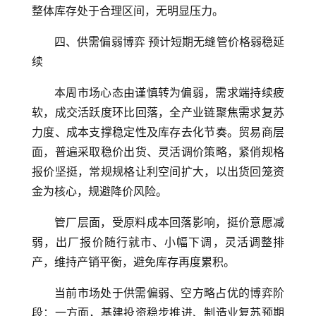
整体库存处于合理区间，无明显压力。
四、供需偏弱博弈 预计短期无缝管价格弱稳延
续
本周市场心态由谨慎转为偏弱，需求端持续疲
软，成交活跃度环比回落，全产业链聚焦需求复苏
力度、成本支撑稳定性及库存去化节奏。贸易商层
面，普遍采取稳价出货、灵活调价策略，紧俏规格
报价坚挺，常规规格让利空间扩大，以出货回笼资
金为核心，规避降价风险。
管厂层面，受原料成本回落影响，挺价意愿减
弱，出厂报价随行就市、小幅下调，灵活调整排
产，维持产销平衡，避免库存再度累积。
当前市场处于供需偏弱、空方略占优的博弈阶
段：一方面，基建投资稳步推进、制造业复苏预期