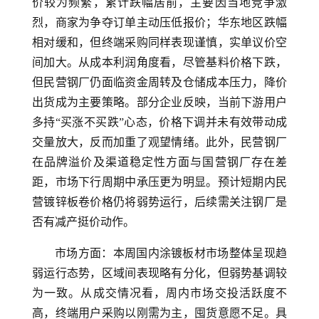
价较为频繁，累计跌幅居前，主要因当地竞争激
烈，商家为争夺订单主动压低报价；华东地区跌幅
相对缓和，但终端采购同样表现谨慎，实单议价空
间加大。从成本利润角度看，尽管基料价格下跌，
但民营钢厂仍面临资金周转及仓储成本压力，降价
出货成为主要策略。部分企业反映，当前下游用户
多持“买涨不买跌”心态，价格下调并未有效带动成
交量放大，反而加重了观望情绪。此外，民营钢厂
在品牌溢价及渠道稳定性方面与国营钢厂存在差
距，市场下行周期中承压更为明显。预计短期内民
营镀锌板卷价格仍将弱势运行，后续需关注钢厂是
否有减产挺价动作。
市场方面：本周国内涂镀板材市场整体呈现趋
弱运行态势，区域间表现略有分化，但弱势基调较
为一致。从成交情况看，周内市场交投活跃度不
高，终端用户采购以刚需为主，囤货意愿不足。具