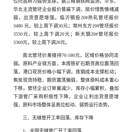
位托底转为弱势支撑。据兰格钢铁网监测，华东、
华北主流管坯企业报价普遍下调，挺价惜售情绪减
弱，出货意愿增强。临沂钢投20#热轧管坯报价
3480 元，较上周下调30元；常州东方20#管坯报价
3550元，较上周下调20元；新天钢20#管坯报价
3360元，较上周下调20元。
南北管坯价差维持70-180元，区域价格协同走
弱。原料产业链方面，本周铁矿石期货高位震荡回
落，港口现货价格小幅下调，炼钢成本支撑松动；
焦炭现货持稳、期货震荡偏弱，整体原料成本重心
下移。管坯企业订单量减少、库存小幅累积，叠加
下游管厂采购积极性下降，企业让利出货意愿增
强，原料市场整体呈高位松动、弱势运行态势。
三、无缝管开工率回落、库存下降
1、全国无缝管厂开工率回落