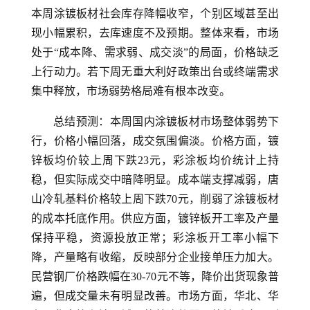
本周涂镀板材社会库存降幅收窄，个别区域甚至出
现小幅累积，去库速度不及预期。整体来看，市场
处于“成本降、需求弱、成交淡”的局面，价格缺乏
上行动力。若下周无重大利好政策出台或终端需求
集中释放，市场弱势格局难有根本改变。
总结预测：本周国内涂镀板材市场整体弱势下
行，价格小幅回落，成交氛围偏淡。价格方面，镀
锌板均价较上周下跌23元，彩涂板均价统计上持
稳，但实际成交中暗降明显。成本端支撑减弱，唐
山冷轧基料价格较上周下跌70元，削弱了涂镀板材
的成本托底作用。供应方面，镀锌板开工率及产量
保持平稳，资源投放正常；彩涂板开工率小幅下
降，产量略有收缩，反映部分企业接单压力加大。
民营钢厂价格跌幅在30-70元不等，降价出货现象普
遍，但成交量未有明显改善。市场方面，华北、华