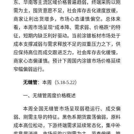
东、华南等主流区域价格普遍趋弱，终端采购以刚
需为主，囤货意愿不足，社会库存去化速度放缓，
商家让利出货增多，市场心态谨慎偏空。总体来
看，本周市场呈现“成本降、需求弱、价格跌”的特
征，短期内缺乏利好驱动。当前涂镀板材市场处于
成本支撑减弱与需求释放不足的双重压力之下，供
应保持高位而成交跟进乏力，社会库存去化缓慢，
商家心态偏谨慎。预计下周国内涂镀市场价格延续
窄幅偏弱运行。
无缝管
：本周（5.18-5.22）
一、无缝管周度价格概述
本周全国无缝管市场呈现弱稳运行、成交偏
弱、刚需主导的特征。黑色系期货震荡偏弱，原料
成本高位松动，下游终端需求延续常态化，集中补
库意愿消退，市场采购以刚需为主、节奏偏缓。管