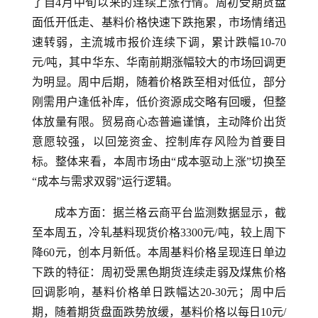
了自4月中旬以来的连续上涨行情。周初受期货盘
面低开低走、基料价格快速下跌拖累，市场情绪迅
速转弱，主流城市报价连续下调，累计跌幅10-70
元/吨，其中华东、华南前期涨幅较大的市场回调更
为明显。周中后期，随着价格跌至相对低位，部分
刚需用户逢低补库，低价资源成交略有回暖，但整
体放量有限。贸易商心态普遍谨慎，主动降价出货
意愿较强，以回笼资金、控制库存风险为首要目
标。整体来看，本周市场由“成本驱动上涨”切换至
“成本与需求双弱”运行逻辑。
成本方面：据兰格云商平台监测数据显示，截
至本周五，冷轧基料现货价格3300元/吨，较上周下
降60元，创本月新低。本周基料价格呈现连日单边
下跌的特征：周初受黑色期货连续走弱及煤焦价格
回调影响，基料价格单日跌幅达20-30元；周中后
期，随着期货盘面跌势放缓，基料价格以每日10元/