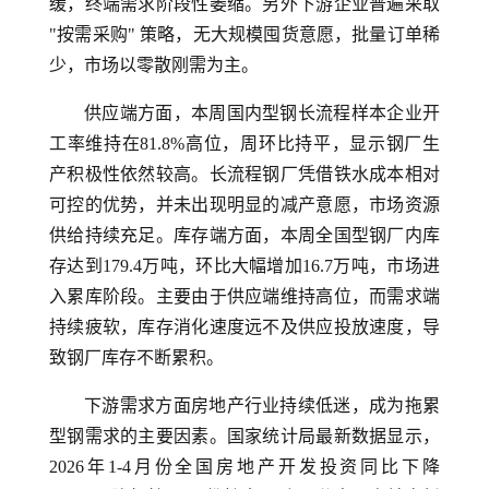
缓，终端需求阶段性萎缩。另外下游企业普遍采取
"按需采购" 策略，无大规模囤货意愿，批量订单稀
少，市场以零散刚需为主。
供应端方面，本周国内型钢长流程样本企业开
工率维持在81.8%高位，周环比持平，显示钢厂生
产积极性依然较高。长流程钢厂凭借铁水成本相对
可控的优势，并未出现明显的减产意愿，市场资源
供给持续充足。库存端方面，本周全国型钢厂内库
存达到179.4万吨，环比大幅增加16.7万吨，市场进
入累库阶段。主要由于供应端维持高位，而需求端
持续疲软，库存消化速度远不及供应投放速度，导
致钢厂库存不断累积。
下游需求方面房地产行业持续低迷，成为拖累
型钢需求的主要因素。国家统计局最新数据显示，
2026年1-4月份全国房地产开发投资同比下降