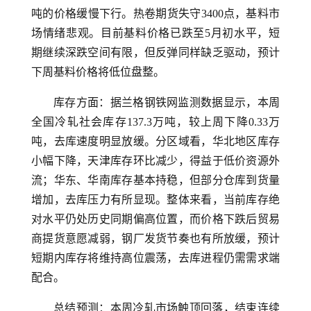
吨的价格缓慢下行。热卷期货失守3400点，基料市
场情绪悲观。目前基料价格已跌至5月初水平，短
期继续深跌空间有限，但反弹同样缺乏驱动，预计
下周基料价格将低位盘整。
库存方面：据兰格钢铁网监测数据显示，本周
全国冷轧社会库存137.3万吨，较上周下降0.33万
吨，去库速度明显放缓。分区域看，华北地区库存
小幅下降，天津库存环比减少，得益于低价资源外
流；华东、华南库存基本持稳，但部分仓库到货量
增加，去库压力有所显现。整体来看，当前库存绝
对水平仍处历史同期偏高位置，而价格下跌后贸易
商提货意愿减弱，钢厂发货节奏也有所放缓，预计
短期内库存将维持高位震荡，去库进程仍需需求端
配合。
总结预测：本周冷轧市场触顶回落，结束连续