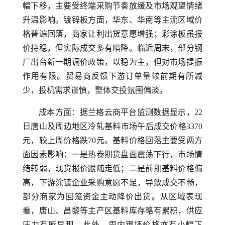
幅下移，主要受终端采购节奏放缓及市场观望情绪
升温影响。镀锌板方面，华东、华南等主流区域价
格普遍回落，商家让利出货意愿增强；彩涂板虽报
价持稳，但实际成交多有暗降。临近周末，部分钢
厂出台新一期调价政策，以稳为主，但对市场提振
作用有限。贸易商反馈下游订单量较前期有所减
少，投机需求谨慎，整体交投氛围偏淡。
成本方面：据兰格云商平台监测数据显示，22
日唐山及周边地区冷轧基料市场午后成交价格3370
元，较上周价格跌70元。基料价格回落主要受两方
面因素影响：一是热卷期货盘面震荡下行，市场情
绪转弱，现货报价跟随走低；二是前期基料价格偏
高，下游涂镀企业采购意愿不足，导致成交不畅，
部分商家为回笼资金主动降价出货。从区域表现
看，唐山、昌黎等主产区基料库存略有累积，供应
压力有所显现。此外，周内钢坯价格亦有小幅下